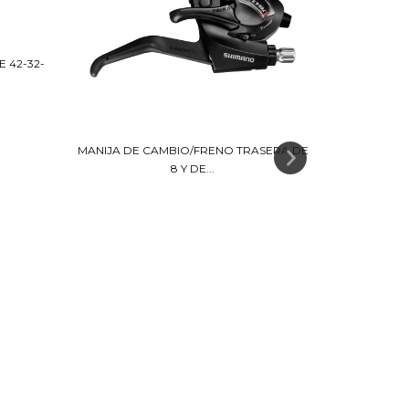
 42-32-
MANIJA DE CAMBIO/FRENO TRASERA DE
8 Y DE...
CADENA SHI