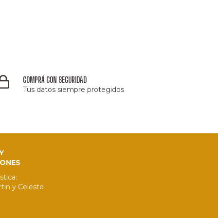
COMPRÁ CON SEGURIDAD
Tus datos siempre protegidos
Y
IONES
stica:
tin y Celeste